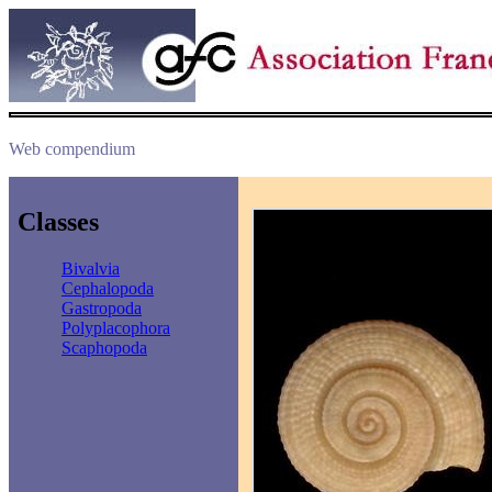
Web compendium
Classes
Bivalvia
Cephalopoda
Gastropoda
Polyplacophora
Scaphopoda