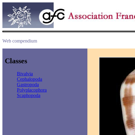
Web compendium
Classes
Bivalvia
Cephalopoda
Gastropoda
Polyplacophora
Scaphopoda