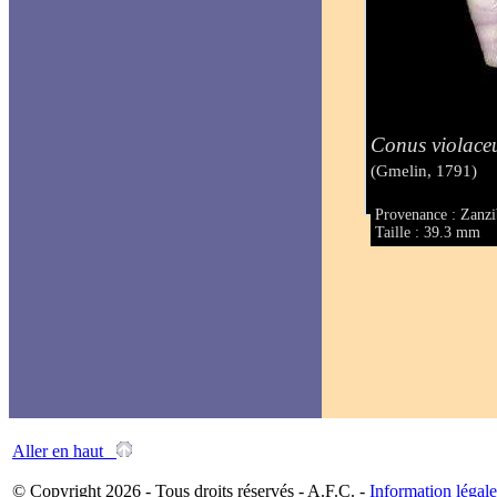
Conus violace
(Gmelin, 1791)
Provenance : Zanzi
Taille : 39.3 mm
Aller en haut
© Copyright 2026 - Tous droits réservés - A.F.C. -
Information légale