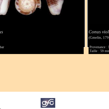
us
Conus vio
(Gmelin, 179
bar
Provenance :
Taille : 59 m
.