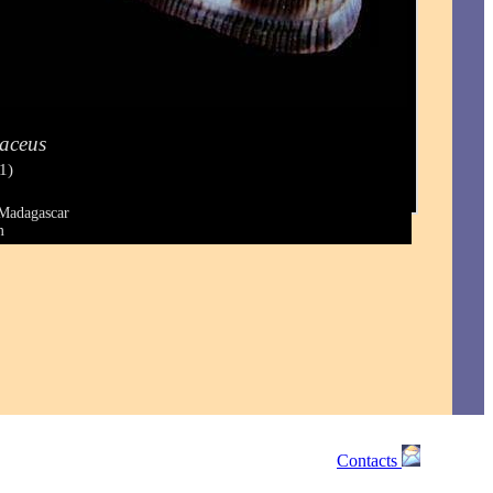
laceus
1)
 Madagascar
m
Contacts