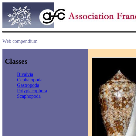
Web compendium
Classes
Bivalvia
Cephalopoda
Gastropoda
Polyplacophora
Scaphopoda