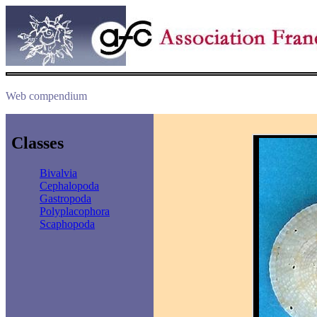
Web compendium
Classes
Bivalvia
Cephalopoda
Gastropoda
Polyplacophora
Scaphopoda