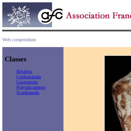
Web compendium
Classes
Bivalvia
Cephalopoda
Gastropoda
Polyplacophora
Scaphopoda