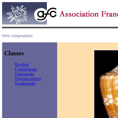
Web compendium
Classes
Bivalvia
Cephalopoda
Gastropoda
Polyplacophora
Scaphopoda