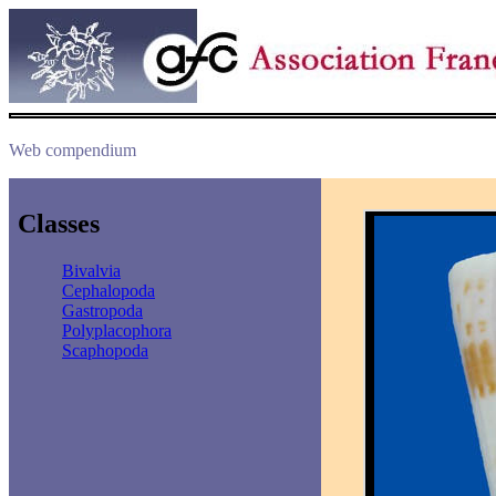
Web compendium
Classes
Bivalvia
Cephalopoda
Gastropoda
Polyplacophora
Scaphopoda