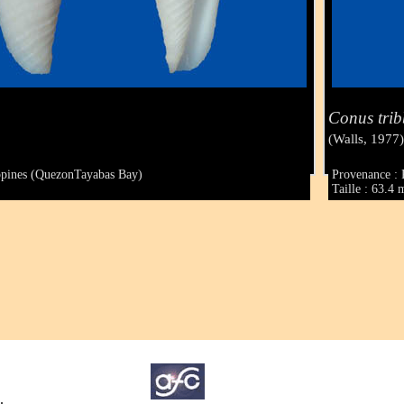
Conus trib
(Walls, 1977
ppines (QuezonTayabas Bay)
Provenance : 
Taille : 63.4
.