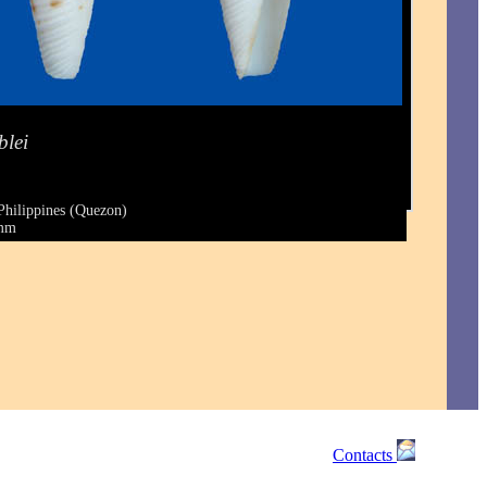
blei
)
Philippines (Quezon)
 mm
Contacts