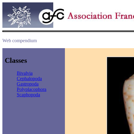
Web compendium
Classes
Bivalvia
Cephalopoda
Gastropoda
Polyplacophora
Scaphopoda