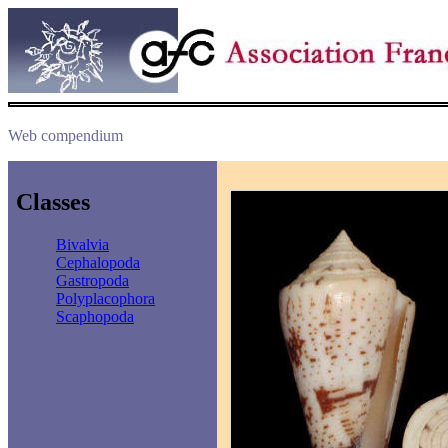
Web compendium
Classes
Bivalvia
Cephalopoda
Gastropoda
Polyplacophora
Scaphopoda