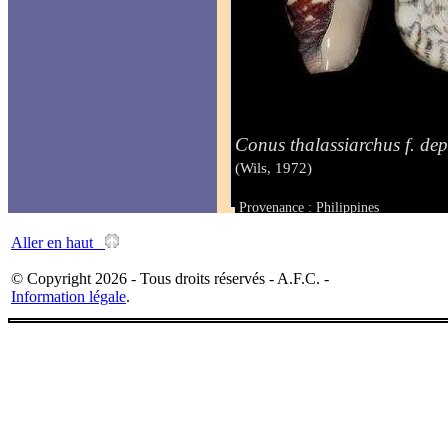
Conus thalassiarchus f. depr
(Wils, 1972)
Provenance : Philippines
Taille : 73 mm
Aller en haut
© Copyright 2026 - Tous droits réservés - A.F.C. -
Information légale
.