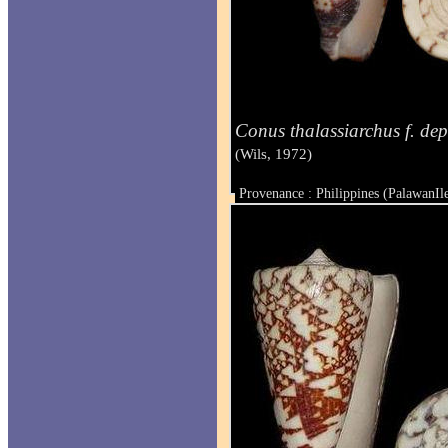
Conus thalassiarchus f. depr
(Wils, 1972)
Provenance : Philippines (PalawanIl
Taille : 47.3 mm