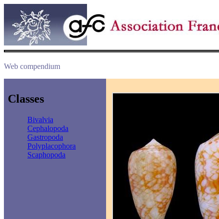
Web compendium
Classes
Bivalvia
Cephalopoda
Gastropoda
Polyplacophora
Scaphopoda