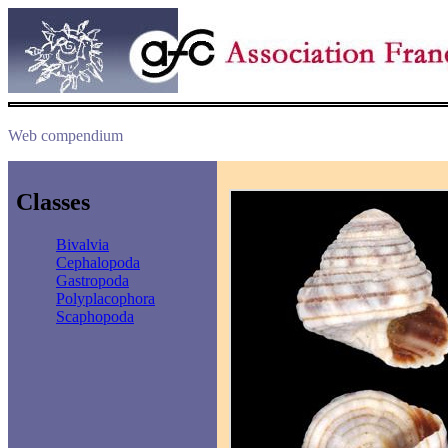
Web compendium
Classes
Bivalvia
Cephalopoda
Gastropoda
Polyplacophora
Scaphopoda