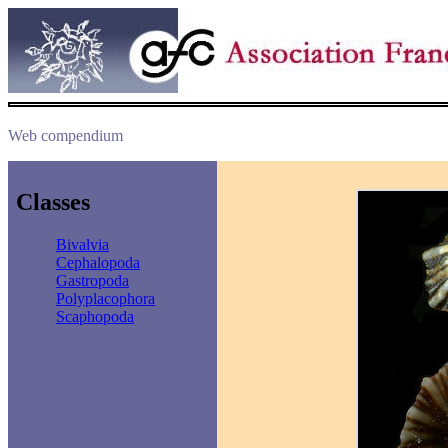
Web compendium
Classes
Bivalvia
Cephalopoda
Gastropoda
Polyplacophora
Scaphopoda