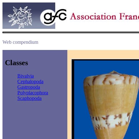
Web compendium
Classes
Bivalvia
Cephalopoda
Gastropoda
Polyplacophora
Scaphopoda