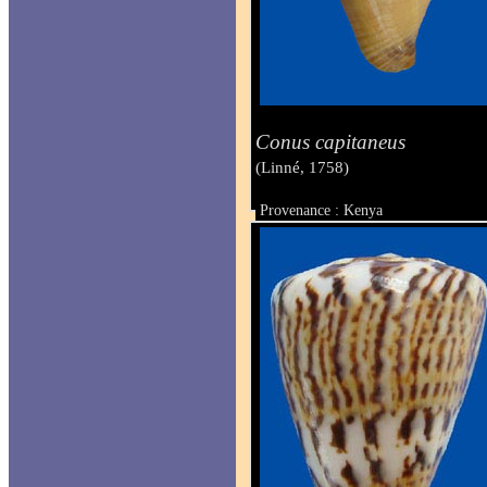
Conus capitaneus
(Linné, 1758)
Provenance : Kenya
Taille : 53 mm