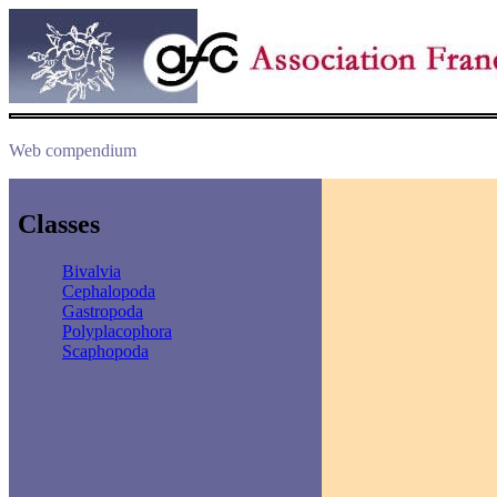
Web compendium
Classes
Bivalvia
Cephalopoda
Gastropoda
Polyplacophora
Scaphopoda