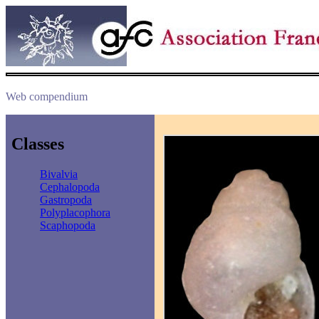
Web compendium
Classes
Bivalvia
Cephalopoda
Gastropoda
Polyplacophora
Scaphopoda