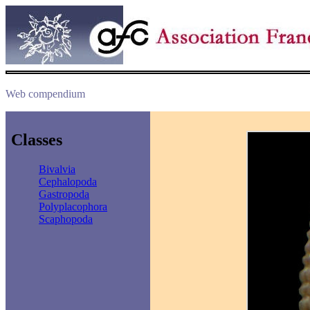
Web compendium
Classes
Bivalvia
Cephalopoda
Gastropoda
Polyplacophora
Scaphopoda