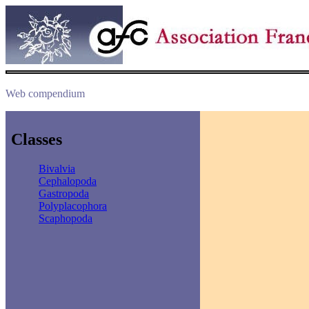
Web compendium
Classes
Bivalvia
Cephalopoda
Gastropoda
Polyplacophora
Scaphopoda