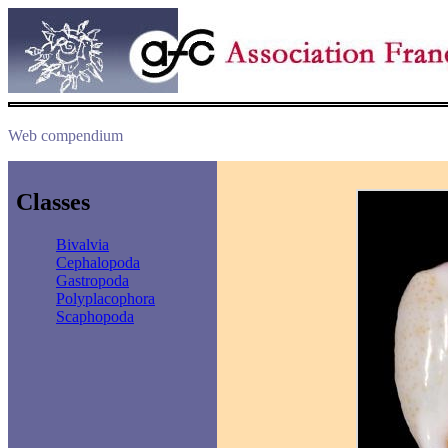
Web compendium
Classes
Bivalvia
Cephalopoda
Gastropoda
Polyplacophora
Scaphopoda