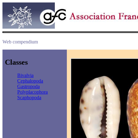
Web compendium
Classes
Bivalvia
Cephalopoda
Gastropoda
Polyplacophora
Scaphopoda