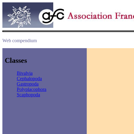
Web compendium
Classes
Bivalvia
Cephalopoda
Gastropoda
Polyplacophora
Scaphopoda