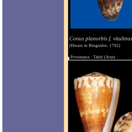
Conus planorbis f. vitulinu
(Hwass in Bruguière, 1792)
Provenance : Tahiti (Arue)
Taille : 39.6 mm