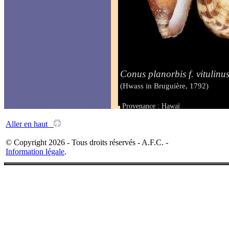
Conus planorbis f. vitulinu
(Hwass in Bruguière, 1792)
Provenance : Hawaï
Taille : 36.1 mm
Aller en haut
© Copyright 2026 - Tous droits réservés - A.F.C. -
Information légale
.