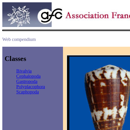
Web compendium
Classes
Bivalvia
Cephalopoda
Gastropoda
Polyplacophora
Scaphopoda