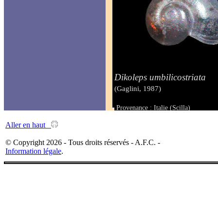
Dikoleps umbilicostriata
(Gaglini, 1987)
Provenance : Italie (Scilla)
Taille : 0.70 mm
Aller en haut
© Copyright 2026 - Tous droits réservés - A.F.C. -
Information légale
.