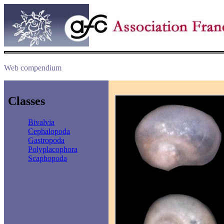
Web compendium
Classes
Bivalvia
Cephalopoda
Gastropoda
Polyplacophora
Scaphopoda