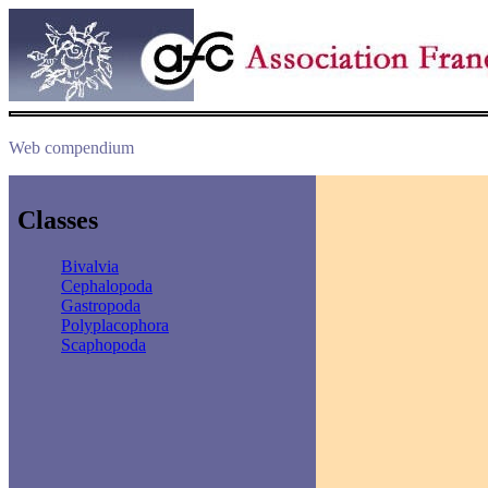
Web compendium
Classes
Bivalvia
Cephalopoda
Gastropoda
Polyplacophora
Scaphopoda