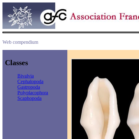
Web compendium
Classes
Bivalvia
Cephalopoda
Gastropoda
Polyplacophora
Scaphopoda