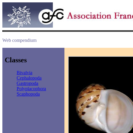
Web compendium
Classes
Bivalvia
Cephalopoda
Gastropoda
Polyplacophora
Scaphopoda