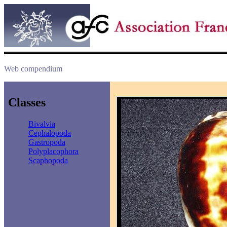
Web compendium
Classes
Bivalvia
Cephalopoda
Gastropoda
Polyplacophora
Scaphopoda