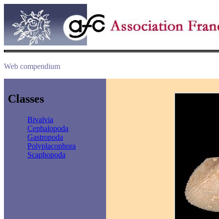
Web compendium
Classes
Bivalvia
Cephalopoda
Gastropoda
Polyplacophora
Scaphopoda