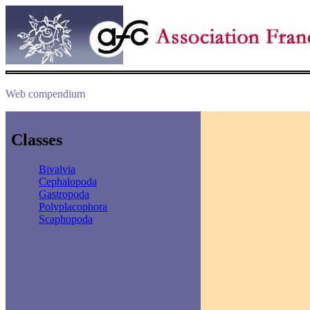
Web compendium
Classes
Bivalvia
Cephalopoda
Gastropoda
Polyplacophora
Scaphopoda