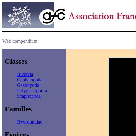
Web compendium
Classes
Bivalvia
Cephalopoda
Gastropoda
Polyplacophora
Scaphopoda
Familles
Hygromiidae
Espèces