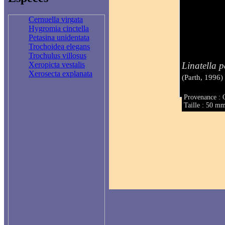
Cernuella virgata
Hygromia cinctella
Petasina unidentata
Trochoidea elegans
Trochulus villosus
Linatella p
Xeropicta vestalis
Xerosecta explanata
(Parth, 1996)
Provenance : 
Taille : 50 m