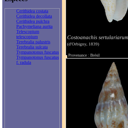
Cerithidea costata
Cerithidea decollata
Cerithidea pulchra
Pachymeliana aurita
Telescopium
Costoanachis sertulariaru
telescopium
Terebralia palustris
(d'Orbigny, 1839)
Terebralia sulcata
Tympanotonus fuscatus
Provenance : Brésil
Tympanotonus fuscatus
Taille : 12 mm
f. radula