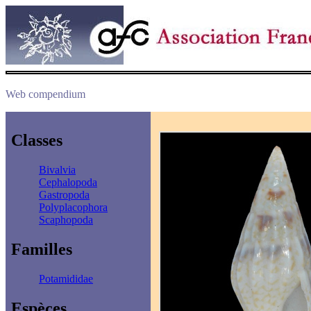
Web compendium
Classes
Bivalvia
Cephalopoda
Gastropoda
Polyplacophora
Scaphopoda
Familles
Potamididae
Espèces