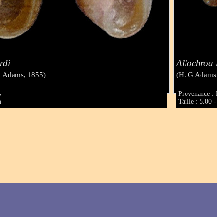
rdi
Allochroa 
. Adams, 1855)
(H. G Adams
s
Provenance :
m
Taille : 5.00