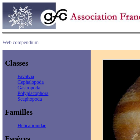
Web compendium
Classes
Bivalvia
Cephalopoda
Gastropoda
Polyplacophora
Scaphopoda
Familles
Helicarionidae
Espèces