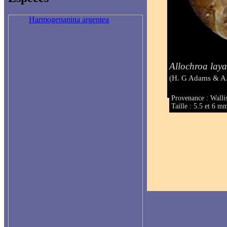
Harmogenanina argentea
Allochroa laya
(H. G Adams & A
Provenance : Walli
Taille : 5.5 et 6 m