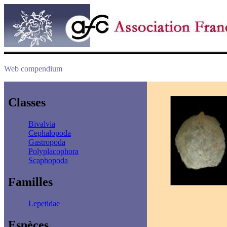
Web compendium
Classes
Bivalvia
Cephalopoda
Gastropoda
Polyplacophora
Scaphopoda
Familles
Lepetidae
Espèces