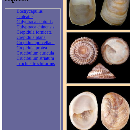
Bostrycapulus
aculeatus
Calyptraea centralis
Calyptraea chinensis
Crepidula fornicata
Crepidula plana
Crepidula porcellana
Crepidula protea
Crucibulum auricula
Crucibulum striatum
Trochita trochiformis