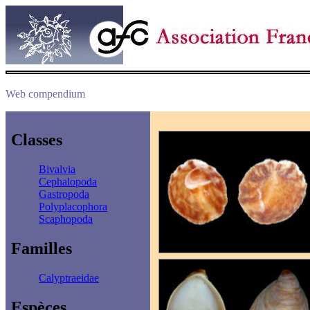
Web compendium
Classes
Bivalvia
Cephalopoda
Gastropoda
Polyplacophora
Scaphopoda
Familles
Calyptraeidae
Espèces