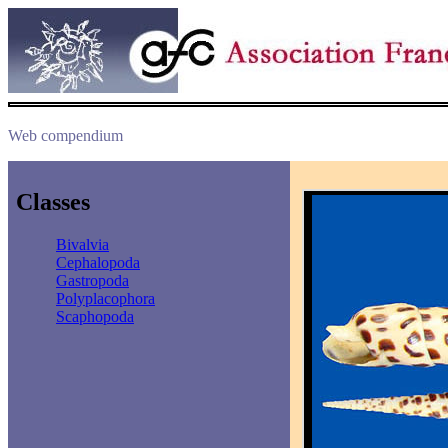
Web compendium
Classes
Bivalvia
Cephalopoda
Gastropoda
Polyplacophora
Scaphopoda