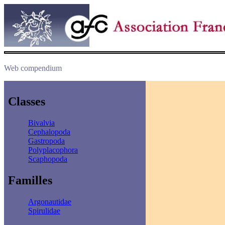
Web compendium
Classes
Bivalvia
Cephalopoda
Gastropoda
Polyplacophora
Scaphopoda
Familles
Argonautidae
Spirulidae