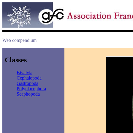
Web compendium
Classes
Bivalvia
Cephalopoda
Gastropoda
Polyplacophora
Scaphopoda