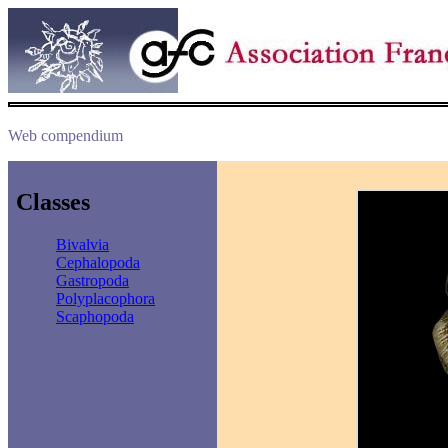
Web compendium
Classes
Bivalvia
Cephalopoda
Gastropoda
Polyplacophora
Scaphopoda