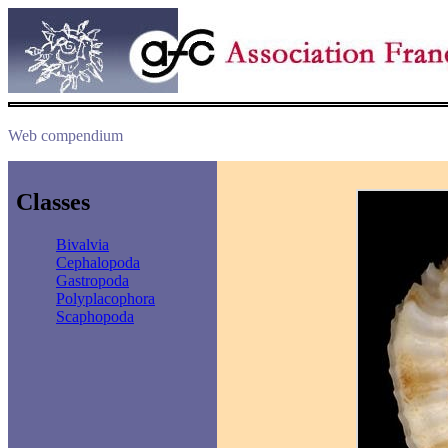
Web compendium
Classes
Bivalvia
Cephalopoda
Gastropoda
Polyplacophora
Scaphopoda