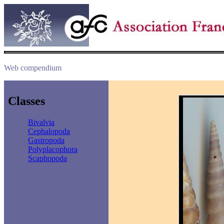
Web compendium
Classes
Bivalvia
Cephalopoda
Gastropoda
Polyplacophora
Scaphopoda