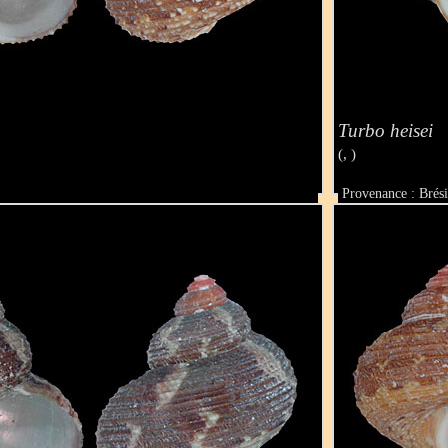
Turbo heisei
(, )
Provenance : Brési
Taille : 18 mm