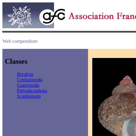
Web compendium
Classes
Bivalvia
Cephalopoda
Gastropoda
Polyplacophora
Scaphopoda