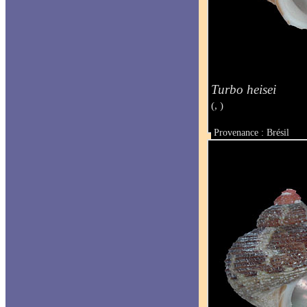
Turbo heisei
(, )
Provenance : Brésil
Taille : 19 mm