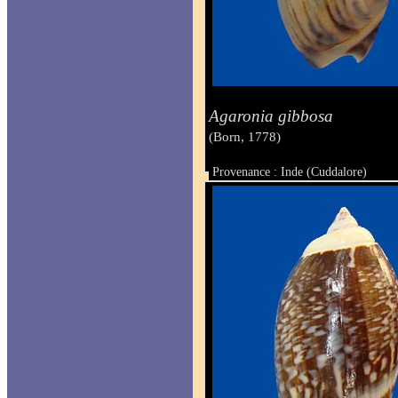
Agaronia gibbosa
(Born, 1778)
Provenance : Inde (Cuddalore)
Taille : 59 mm