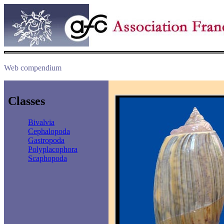
Web compendium
Classes
Bivalvia
Cephalopoda
Gastropoda
Polyplacophora
Scaphopoda