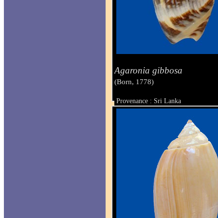
Agaronia gibbosa
(Born, 1778)
Provenance : Sri Lanka
Taille : 61.5 mm