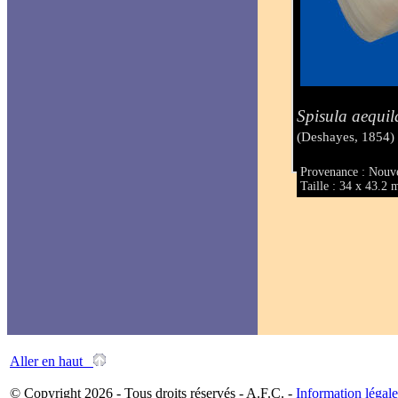
Spisula aequil
(Deshayes, 1854)
Provenance : Nouv
Taille : 34 x 43.2
Aller en haut
© Copyright 2026 - Tous droits réservés - A.F.C. -
Information légale