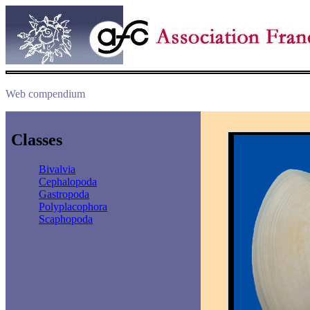
Web compendium
Classes
Bivalvia
Cephalopoda
Gastropoda
Polyplacophora
Scaphopoda