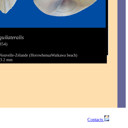
uilateralis
854)
 Nouvelle-Zélande (HorowhenuaWaikawa beach)
 43.2 mm
Contacts