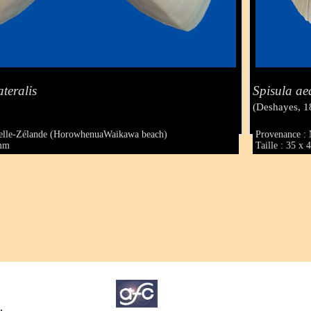
ateralis
Spisula aeq
(Deshayes, 1
elle-Zélande (HorowhenuaWaikawa beach)
Provenance :
 mm
Taille : 35 x
.