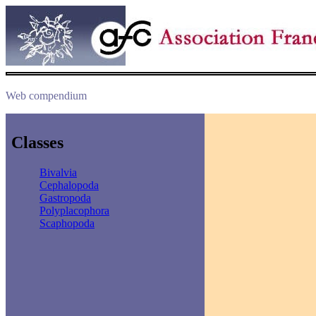
Web compendium
Classes
Bivalvia
Cephalopoda
Gastropoda
Polyplacophora
Scaphopoda