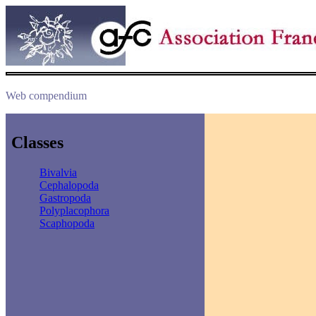
Web compendium
Classes
Bivalvia
Cephalopoda
Gastropoda
Polyplacophora
Scaphopoda