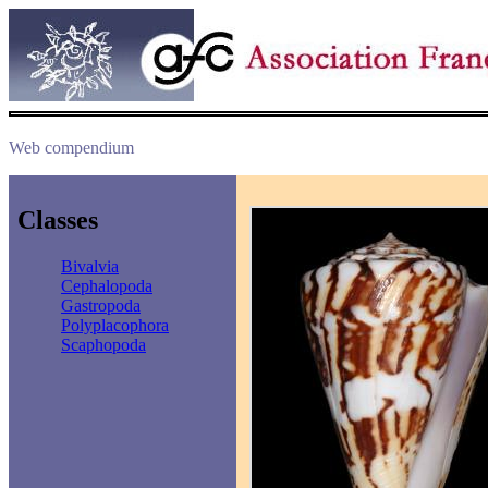
Web compendium
Classes
Bivalvia
Cephalopoda
Gastropoda
Polyplacophora
Scaphopoda