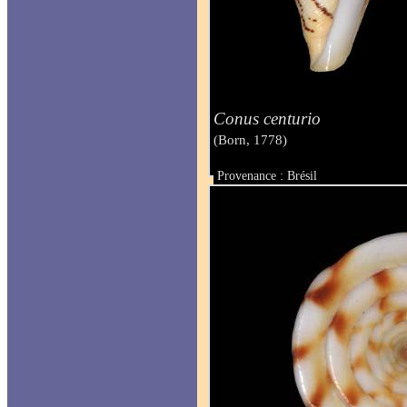
Conus centurio
(Born, 1778)
Provenance : Brésil
Taille : 55 mm