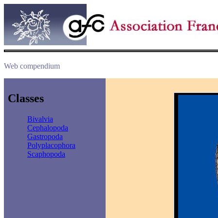
Web compendium
Classes
Bivalvia
Cephalopoda
Gastropoda
Polyplacophora
Scaphopoda