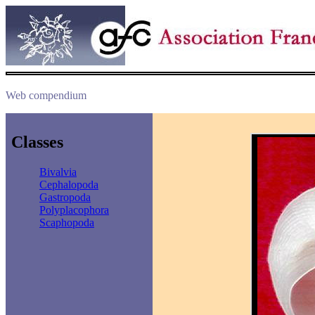
Web compendium
Classes
Bivalvia
Cephalopoda
Gastropoda
Polyplacophora
Scaphopoda