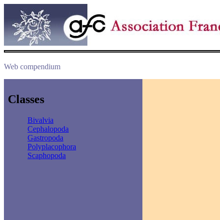
Web compendium
Classes
Bivalvia
Cephalopoda
Gastropoda
Polyplacophora
Scaphopoda