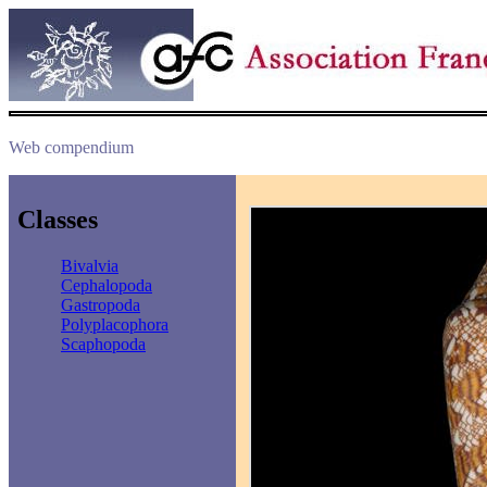
Web compendium
Classes
Bivalvia
Cephalopoda
Gastropoda
Polyplacophora
Scaphopoda