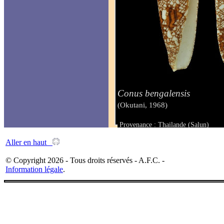
Conus bengalensis
(Okutani, 1968)
Provenance : Thailande (Salun)
Taille : 100,2 mm
Aller en haut
© Copyright 2026 - Tous droits réservés - A.F.C. -
Information légale
.