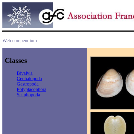
Web compendium
Classes
Bivalvia
Cephalopoda
Gastropoda
Polyplacophora
Scaphopoda