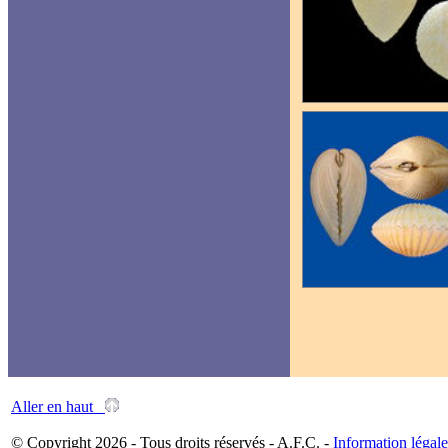
Aller en haut
© Copyright 2026 - Tous droits réservés - A.F.C. -
Information légale